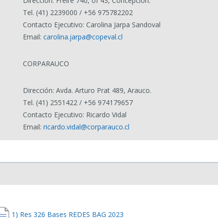
Dirección: Freire 740, of 43, Concepción.
Tel. (41) 2239000 / +56 975782202
Contacto Ejecutivo: Carolina Jarpa Sandoval
Email:
carolina.jarpa@copeval.cl
CORPARAUCO
Dirección: Avda. Arturo Prat 489, Arauco.
Tel. (41) 2551422 / +56 974179657
Contacto Ejecutivo: Ricardo Vidal
Email:
ricardo.vidal@corparauco.cl
1) Res 326 Bases REDES BAG 2023