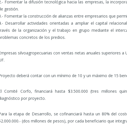
2.- Fomentar la difusión tecnológica hacia las empresas, la incorpor
de gestión.
3.- Fomentar la construcción de alianzas entre empresarios que permi
4.- Desarrollar actividades orientadas a ampliar el capital relacion
través de la organización y el trabajo en grupo mediante el inter
problemas concretos de los predios.
Empresas silvoagropecuarias con ventas netas anuales superiores a 
UF.
Proyecto deberá contar con un mínimo de 10 y un máximo de 15 benef
El Comité Corfo, financiará hasta $3.500.000 (tres millones qui
diagnóstico por proyecto.
Para la etapa de Desarrollo, se cofinanciará hasta un 80% del cost
$2.000.000.- (dos millones de pesos), por cada beneficiario que integr