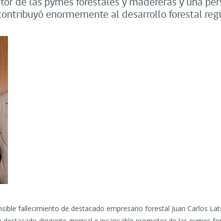
tor de las pymes forestales y madereras y una per
contribuyó enormemente al desarrollo forestal reg
sible fallecimiento de destacado empresario forestal Juan Carlos La
 destacado dirigente gremial e incansable promotor de las pymes fo