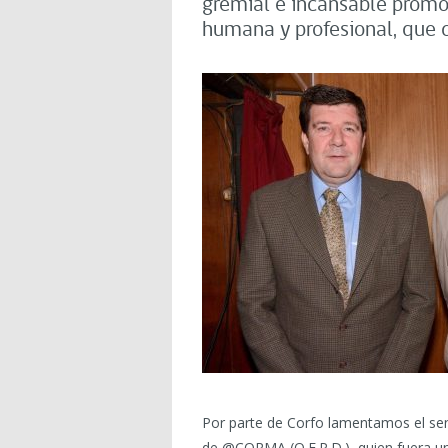
gremial e incansable promo
humana y profesional, que 
Por parte de Corfo lamentamos el sen
de @CORMA (Q.E.P.D.), quien fuera un