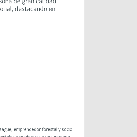
sona de gran calidad
ional, destacando en
tsague, emprendedor forestal y socio
restales y madereras y una persona