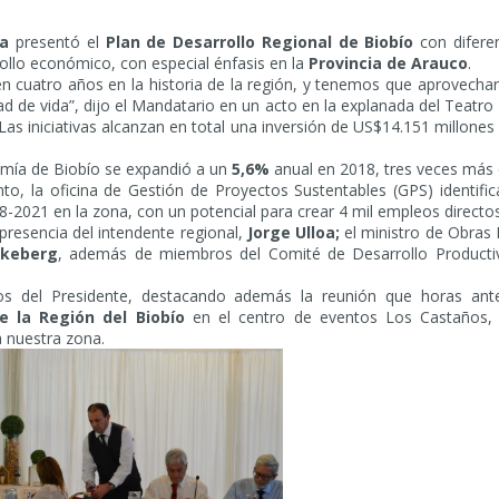
ra
presentó el
Plan de Desarrollo Regional de Biobío
con diferen
ollo económico, con especial énfasis en la
Provincia de Arauco
.
n cuatro años en la historia de la región, y tenemos que aprovechar 
ad de vida”, dijo el Mandatario en un acto en la explanada del Teat
 Las iniciativas alcanzan en total una inversión de US$14.151 millo
mía de Biobío se expandió a un
5,6%
anual en 2018, tres veces más 
nto, la oficina de Gestión de Proyectos Sustentables (GPS) identifi
-2021 en la zona, con un potencial para crear 4 mil empleos directos 
resencia del intendente regional,
Jorge Ulloa;
el ministro de Obras 
ckeberg
, además de miembros del Comité de Desarrollo Productivo
del Presidente, destacando además la reunión que horas ante
 la Región del Biobío
en el centro de eventos Los Castaños,
a nuestra zona.