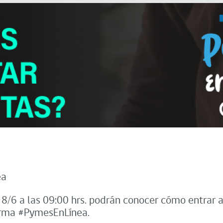
ea
 8/6 a las 09:00 hrs. podrán conocer cómo entrar a
forma #PymesEnLínea.