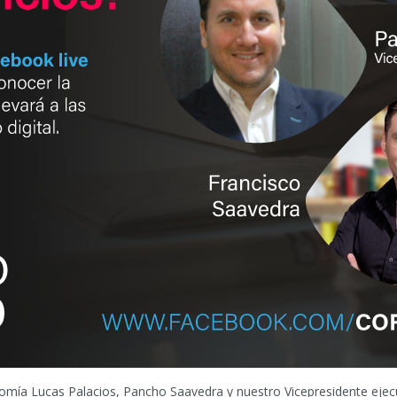
omía Lucas Palacios, Pancho Saavedra y nuestro Vicepresidente ejecu