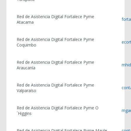
Red de Asistencia Digital Fortalece Pyme
fort
Atacama
Red de Asistencia Digital Fortalece Pyme
ecor
Coquimbo
Red de Asistencia Digital Fortalece Pyme
mhid
Araucanía
Red de Asistencia Digital Fortalece Pyme
cont
Valparaíso
Red de Asistencia Digital Fortalece Pyme O
mgar
´Higgins
Red de Asistencia Digital Fortalece Pyme Maule
cont