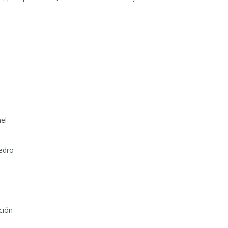
el
edro
ción