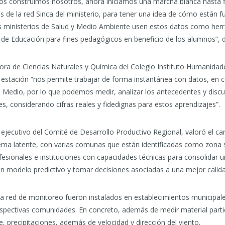
los construimos nosotros, ahora iniciamos una marcha blanca hasta fi
s de la red Sinca del ministerio, para tener una idea de cómo están
los ministerios de Salud y Medio Ambiente usen estos datos como her
e Educación para fines pedagógicos en beneficio de los alumnos”, 
fesora de Ciencias Naturales y Química del Colegio Instituto Humanida
la estación “nos permite trabajar de forma instantánea con datos, en
Medio, por lo que podemos medir, analizar los antecedentes y discu
s, considerando cifras reales y fidedignas para estos aprendizajes”.
ejecutivo del Comité de Desarrollo Productivo Regional, valoró el carác
ema latente, con varias comunas que están identificadas como zona 
esionales e instituciones con capacidades técnicas para consolidar
r un modelo predictivo y tomar decisiones asociadas a una mejor calida
la red de monitoreo fueron instalados en establecimientos municipale
respectivas comunidades. En concreto, además de medir material parti
, precipitaciones, además de velocidad y dirección del viento.