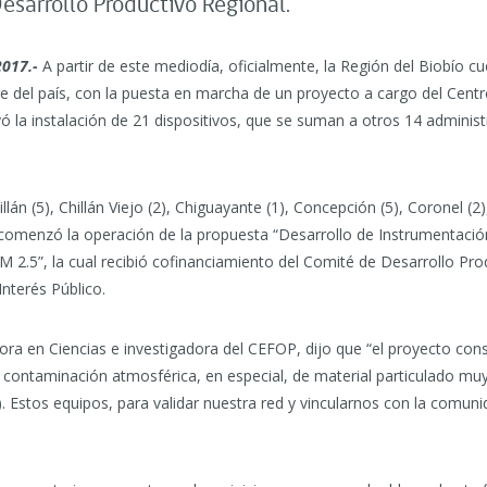
esarrollo Productivo Regional.
2017.-
A partir de este mediodía, oficialmente, la Región del Biobío c
re del país, con la puesta en marcha de un proyecto a cargo del Cent
ó la instalación de 21 dispositivos, que se suman a otros 14 adminis
án (5), Chillán Viejo (2), Chiguayante (1), Concepción (5), Coronel (2)
, comenzó la operación de la propuesta “Desarrollo de Instrumentac
PM 2.5”, la cual recibió cofinanciamiento del Comité de Desarrollo P
Interés Público.
ora en Ciencias e investigadora del CEFOP, dijo que “el proyecto consis
 contaminación atmosférica, en especial, de material particulado mu
). Estos equipos, para validar nuestra red y vincularnos con la comun