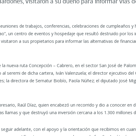
ardones, visitaron a su dueño para informar vías 
uniones de trabajos, conferencias, celebraciones de cumpleaños y h
”, un centro de eventos y hospedaje que resultó destruido por los i
visitaron a sus propietarios para informar las alternativas de financ
 la nueva ruta Concepción – Cabrero, en el sector San José de Paloma
al seremi de dicha cartera, Iván Valenzuela; el director ejecutivo de
 la directora de Sernatur Biobío, Paola Núñez; el diputado José Migue
presario, Raúl Díaz, quien encabezó un recorrido y dio a conocer en det
s llamas y que destruyó una inversión cercana a los 1.300 millones 
a seguir adelante, con el apoyo y la orientación que recibimos en cua