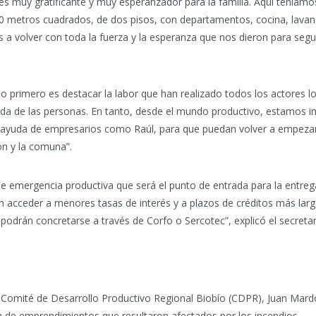
al es muy gratificante y muy esperanzador para la familia. Aquí teníam
 metros cuadrados, de dos pisos, con departamentos, cocina, lavande
mos a volver con toda la fuerza y la esperanza que nos dieron para segu
 primero es destacar la labor que han realizado todos los actores loc
 vida de las personas. En tanto, desde el mundo productivo, estamo
 ayuda de empresarios como Raúl, para que puedan volver a empezar
ón y la comuna”.
de emergencia productiva que será el punto de entrada para la entre
n acceder a menores tasas de interés y a plazos de créditos más larg
odrán concretarse a través de Corfo o Sercotec”, explicó el secretar
del Comité de Desarrollo Productivo Regional Biobío (CDPR), Juan Mar
n de emprendimientos que resultaron afectados por los incendios.