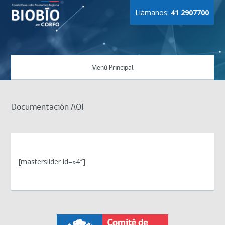
Llámanos:
41 2907700
Menú Principal
Documentación AOI
[masterslider id=»4″]